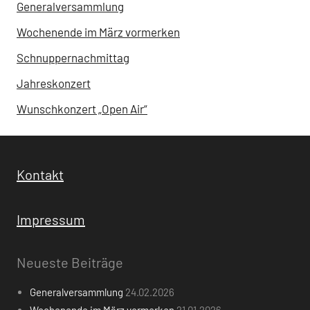
Generalversammlung
Wochenende im März vormerken
Schnuppernachmittag
Jahreskonzert
Wunschkonzert „Open Air“
Kontakt
Impressum
Neueste Beiträge
Generalversammlung
24.02.2026
Wochenende im März vormerken
21.01.2026