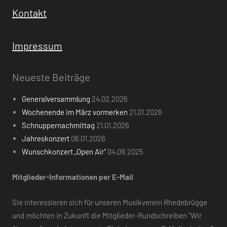
Jahreskonzert
06.01.2026
Wunschkonzert „Open Air“
04.09.2025
Mitglieder-Informationen per E-Mail
Sie interessieren sich für unseren Musikverein Rhedebrügge
und möchten in Zukunft die Mitglieder-Rundschreiben "Wir
über uns" sowie interessante Einladungen per E-Mail erhalten?
Oder hat sich Ihre E-Mail Adresse geändert - Kein Problem.
Schreiben Sie uns einfach eine E-Mail mit ihrem vollständigen
Namen an:
mail@musikverein-rhedebruegge.de
Facebook
Instagram
YouTube
Stand: 2025
© Musikverein Rhedebrügge 1893 e.V.